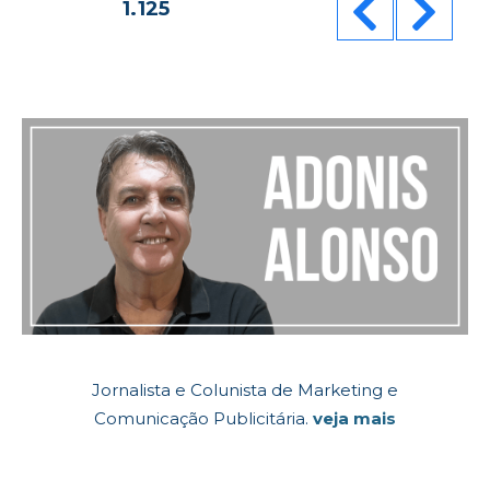
Paginação
PÁGINA
1.125
de
posts
Jornalista e Colunista de Marketing e
Comunicação Publicitária.
veja mais