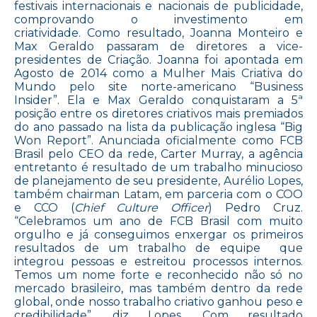
festivais internacionais e nacionais de publicidade,
comprovando o investimento em
criatividade. Como resultado, Joanna Monteiro e
Max Geraldo passaram de diretores a vice-
presidentes de Criação. Joanna foi apontada em
Agosto de 2014 como a Mulher Mais Criativa do
Mundo pelo site norte-americano “Business
Insider”. Ela e Max Geraldo conquistaram a 5ª
posição entre os diretores criativos mais premiados
do ano passado na lista da publicação inglesa “Big
Won Report”. Anunciada oficialmente como FCB
Brasil pelo CEO da rede, Carter Murray, a agência
entretanto é resultado de um trabalho minucioso
de planejamento de seu presidente, Aurélio Lopes,
também chairman Latam, em parceria com o COO
e CCO (
Chief Culture Officer
) Pedro Cruz.
“Celebramos um ano de FCB Brasil com muito
orgulho e já conseguimos enxergar os primeiros
resultados de um trabalho de equipe que
integrou pessoas e estreitou processos internos.
Temos um nome forte e reconhecido não só no
mercado brasileiro, mas também dentro da rede
global, onde nosso trabalho criativo ganhou peso e
credibilidade”, diz Lopes. Com resultado