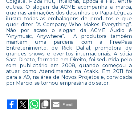
Colgate, Pizza Hut, Intelbras, Época e Fiat, entre
outras. O slogan da ACME acompanha a marca,
que nas animações dos desenhos do Papa-Léguas
ilustra todas as embalagens de produtos e que
quer dizer “A Company Who Makes Everything”.
Não por acaso o slogan da ACME Áudio é
”Anymusic, Anywhere”. A produtora também
mantém uma parceria com a FreePass
Entretenimento, de Rick Dallal, promotora de
grandes shows e eventos internacionais. A sócia
Sara Dinato, formada em Direito, foi seduzida pelo
som publicitário em 2008, quando começou a
atuar como Atendimento na Atakk. Em 2011 foi
para a A9, na área de Novos Projetos e, convidada
por Marcio, se tornou empresária do setor.
on
UM
SOM
E-mail
PARA
CADA
PROJETO