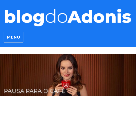
Blog do Adonis
MENU
CHEGUEI!