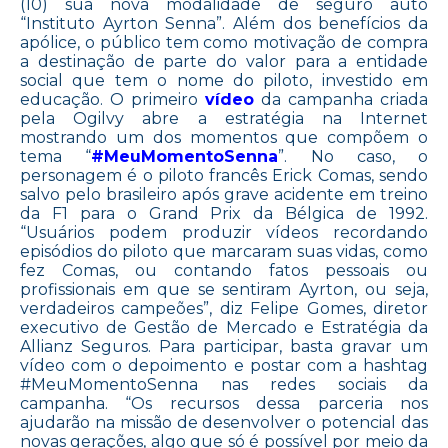
(10) sua nova modalidade de seguro auto
“Instituto Ayrton Senna”. Além dos benefícios da
apólice, o público tem como motivação de compra
a destinação de parte do valor para a entidade
social que tem o nome do piloto, investido em
educação. O primeiro
vídeo
da campanha criada
pela Ogilvy abre a estratégia na Internet
mostrando um dos momentos que compõem o
tema “
#MeuMomentoSenna
”. No caso, o
personagem é o piloto francês Erick Comas, sendo
salvo pelo brasileiro após grave acidente em treino
da F1 para o Grand Prix da Bélgica de 1992.
“Usuários podem produzir vídeos recordando
episódios do piloto que marcaram suas vidas, como
fez Comas, ou contando fatos pessoais ou
profissionais em que se sentiram Ayrton, ou seja,
verdadeiros campeões”, diz Felipe Gomes, diretor
executivo de Gestão de Mercado e Estratégia da
Allianz Seguros. Para participar, basta gravar um
vídeo com o depoimento e postar com a hashtag
#MeuMomentoSenna nas redes sociais da
campanha. “Os recursos dessa parceria nos
ajudarão na missão de desenvolver o potencial das
novas gerações, algo que só é possível por meio da