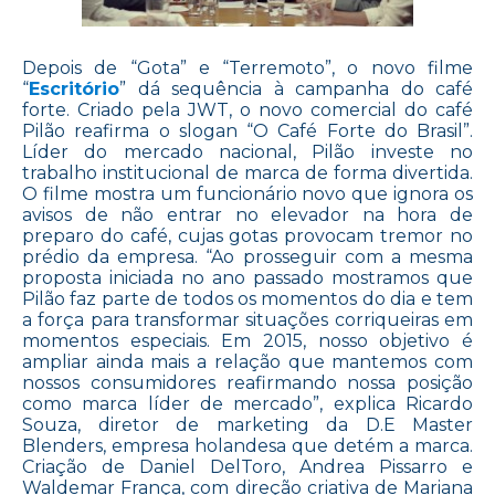
Depois de “Gota” e “Terremoto”, o novo filme
“
Escritório
” dá sequência à campanha do café
forte. Criado pela JWT, o novo comercial do café
Pilão reafirma o slogan “O Café Forte do Brasil”.
Líder do mercado nacional, Pilão investe no
trabalho institucional de marca de forma divertida.
O filme mostra um funcionário novo que ignora os
avisos de não entrar no elevador na hora de
preparo do café, cujas gotas provocam tremor no
prédio da empresa. “Ao prosseguir com a mesma
proposta iniciada no ano passado mostramos que
Pilão faz parte de todos os momentos do dia e tem
a força para transformar situações corriqueiras em
momentos especiais. Em 2015, nosso objetivo é
ampliar ainda mais a relação que mantemos com
nossos consumidores reafirmando nossa posição
como marca líder de mercado”, explica Ricardo
Souza, diretor de marketing da D.E Master
Blenders, empresa holandesa que detém a marca.
Criação de Daniel DelToro, Andrea Pissarro e
Waldemar França, com direção criativa de Mariana