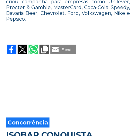
criou campanha para empresas como Unilever,
Procter & Gamble, MasterCard, Coca-Cola, Speedy,
Bavaria Beer, Chevrolet, Ford, Volkswagen, Nike e
Pepsico.
on
ARGENTINO
VOLTA
E-mail
AO
BRASIL
PELA
OGILVY
Concorrência
ISOBAR CONQUISTA