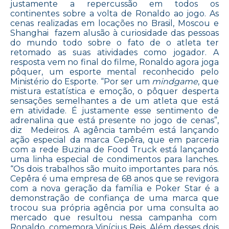
justamente a repercussão em todos os
continentes sobre a volta de Ronaldo ao jogo. As
cenas realizadas em locações no Brasil, Moscou e
Shanghai fazem alusão à curiosidade das pessoas
do mundo todo sobre o fato de o atleta ter
retomado as suas atividades como jogador. A
resposta vem no final do filme, Ronaldo agora joga
pôquer, um esporte mental reconhecido pelo
Ministério do Esporte. “Por ser um
mindgame
, que
mistura estatística e emoção, o pôquer desperta
sensações semelhantes a de um atleta que está
em atividade. É justamente esse sentimento de
adrenalina que está presente no jogo de cenas”,
diz Medeiros. A agência também está lançando
ação especial da marca Cepêra, que em parceria
com a rede Buzina de Food Truck está lançando
uma linha especial de condimentos para lanches.
“Os dois trabalhos são muito importantes para nós.
Cepêra é uma empresa de 68 anos que se revigora
com a nova geração da família e Poker Star é a
demonstração de confiança de uma marca que
trocou sua própria agência por uma consulta ao
mercado que resultou nessa campanha com
Ronaldo, comemora Vinícius Reis. Além desses dois