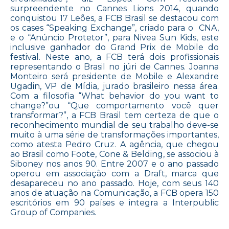
surpreendente no Cannes Lions 2014, quando
conquistou 17 Leões, a FCB Brasil se destacou com
os cases “Speaking Exchange”, criado para o CNA,
e o “Anúncio Protetor”, para Nivea Sun Kids, este
inclusive ganhador do Grand Prix de Mobile do
festival. Neste ano, a FCB terá dois profissionais
representando o Brasil no júri de Cannes. Joanna
Monteiro será presidente de Mobile e Alexandre
Ugadin, VP de Mídia, jurado brasileiro nessa área.
Com a filosofia “What behavior do you want to
change?”ou “Que comportamento você quer
transformar?”, a FCB Brasil tem certeza de que o
reconhecimento mundial de seu trabalho deve-se
muito à uma série de transformações importantes,
como atesta Pedro Cruz. A agência, que chegou
ao Brasil como Foote, Cone & Belding, se associou à
Siboney nos anos 90. Entre 2007 e o ano passado
operou em associação com a Draft, marca que
desapareceu no ano passado. Hoje, com seus 140
anos de atuação na Comunicação, a FCB opera 150
escritórios em 90 países e integra a Interpublic
Group of Companies.
on