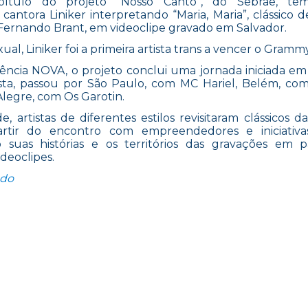
pítulo do projeto “Nosso Canto”, do Sebrae, t
 cantora Liniker interpretando “Maria, Maria”, clássico d
Fernando Brant, em videoclipe gravado em Salvador.
al, Liniker foi a primeira artista trans a vencer o Grammy
ência NOVA, o projeto conclui uma jornada iniciada em B
sta, passou por São Paulo, com MC Hariel, Belém, co
Alegre, com Os Garotin.
, artistas de diferentes estilos revisitaram clássicos d
partir do encontro com empreendedores e iniciativas
 suas histórias e os territórios das gravações em 
ideoclipes.
“NOSSO CANTO ENCERRA TEMPORADA COM LINIKER
ndo