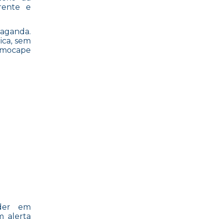
arente e
paganda.
ica, sem
e mocape
íder em
m alerta