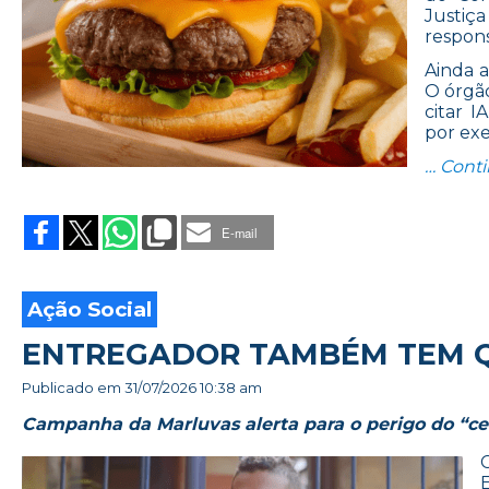
Justiç
respons
Ainda a
O órgã
citar 
por ex
… Cont
E-mail
Ação Social
ENTREGADOR TAMBÉM TEM Q
Publicado em
31/07/2026 10:38 am
Campanha da Marluvas alerta para o perigo do “ce