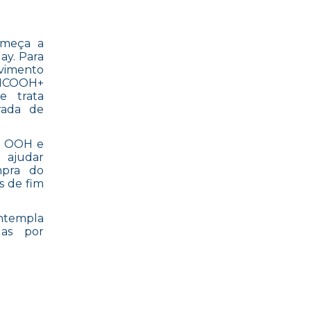
omeça a
ay. Para
vimento
HICOOH+
ue trata
rada de
 e OOH e
a ajudar
mpra do
s de fim
ntempla
as por