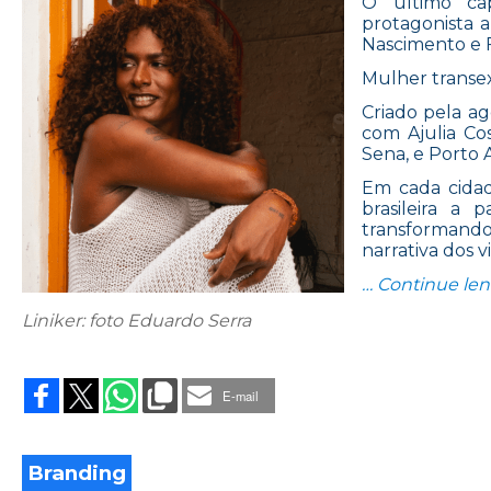
O último ca
protagonista a
Nascimento e 
Mulher transexu
Criado pela ag
com Ajulia Co
Sena, e Porto 
Em cada cidade
brasileira a 
transformando
narrativa dos v
… Continue le
Liniker: foto Eduardo Serra
E-mail
Branding