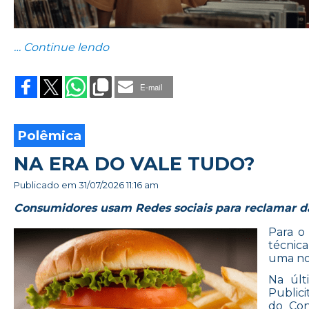
“E AI? ITAÚ PERGUNTA E RESPONDE 
… Continue lendo
E-mail
Polêmica
NA ERA DO VALE TUDO?
Publicado em
31/07/2026 11:16 am
Consumidores usam Redes sociais para reclamar da
Para o 
técnica
uma nor
Na últ
Public
do Con