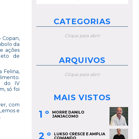
por:
CATEGORIAS
Clique para abrir
o Copan,
mbolo da
de ações
leto de
ARQUIVOS
 Felina,
Clique para abrir
imento.
s do IV
, só foi
MAIS VISTOS
yer, com
 Lemos e
1 º
MORRE DANILO
.
JANJACOMO
MARCAS”
2 º
LUKSO CRESCE E AMPLIA
COMANDO