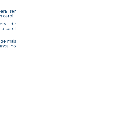
ara ser
 cerol.
very de
 o cerol
ege mais
ança no
AR INTEIRO”