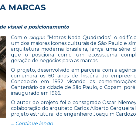
RA MARCAS
de visual e posicionamento
Com o
slogan
“Metros Nada Quadrados”, o edifíci
um dos maiores ícones culturais de São Paulo e sí
arquitetura moderna brasileira, lança uma série 
que o posiciona como um ecossistema comp
geração de negócios para as marcas.
O projeto, desenvolvido em parceria com a agência
comemora os 60 anos de história do empreend
Concebido em 1952 visando as comemoraçõe
Centenário da cidade de São Paulo, o Copam, porém
inaugurado em 1966.
O autor do projeto foi o consagrado Oscar Nieme
colaboração do arquiteto Carlos Alberto Cerqueira
projeto estrutural do engenheiro Joaquim Cardozo
“COPAN SE REAPRESENTA PARA 
… Continue lendo