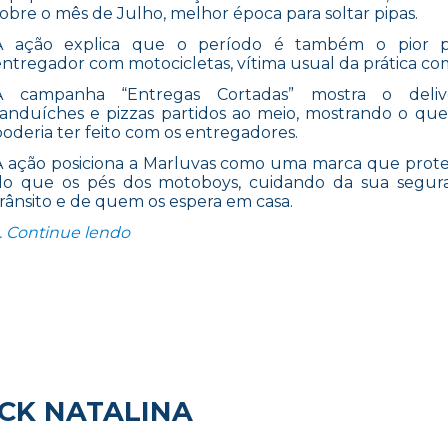
sobre o mês de Julho, melhor época para soltar pipas.
A ação explica que o período é também o pior p
entregador com motocicletas, vítima usual da prática com
A campanha “Entregas Cortadas” mostra o deli
sanduíches e pizzas partidos ao meio, mostrando o que
poderia ter feito com os entregadores.
A ação posiciona a Marluvas como uma marca que prot
do que os pés dos motoboys, cuidando da sua segur
trânsito e de quem os espera em casa.
“ENTREGADOR TAMBÉM TEM QUE CHEG
… Continue lendo
CK NATALINA