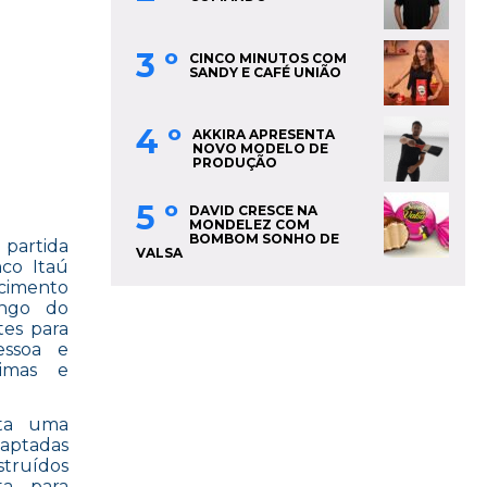
3 º
CINCO MINUTOS COM
SANDY E CAFÉ UNIÃO
4 º
AKKIRA APRESENTA
NOVO MODELO DE
PRODUÇÃO
5 º
DAVID CRESCE NA
MONDELEZ COM
BOMBOM SONHO DE
partida
VALSA
co Itaú
ecimento
ongo do
tes para
essoa e
ximas e
ota uma
captadas
truídos
a, para