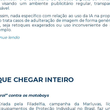
a visando um ambiente publicitário regular, transp
ável.
ssim, nada específico com relação ao uso da IA na pro
o trata casos de adulteração de imagem de forma genér
IA, seja retoques exagerados ou uso inconveniente d
emplo.
“NA ERA DO VALE TUDO?”
inue lendo
UE CHEGAR INTEIRO
rol” contra os motoboys
Criada pela Filadelfia, campanha da Marluvas, l
Equipamentos de Proteção Individual no Brasil, faz u