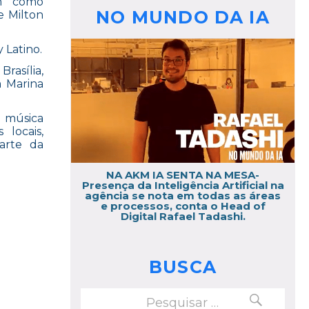
em como
NO MUNDO DA IA
e Milton
 Latino.
rasília,
m Marina
a música
 locais,
parte da
NA AKM IA SENTA NA MESA-
”
Presença da Inteligência Artificial na
agência se nota em todas as áreas
e processos, conta o Head of
Digital Rafael Tadashi.
BUSCA
PESQUISAR
Pesquisar