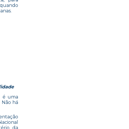
 quando
anas.
lidade
al é uma
. Não há
entação
Nacional
tério da