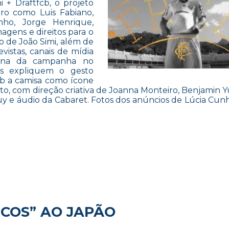
 + Draftfcb, o projeto
ro como Luis Fabiano,
nho, Jorge Henrique,
gens e direitos para o
 de João Simi, além de
evistas, canais de mídia
página da campanha no
os expliquem o gesto
ob a camisa como ícone
ato, com direção criativa de Joanna Monteiro, Benjamin Y
juy e áudio da Cabaret. Fotos dos anúncios de Lúcia Cun
COS” AO JAPÃO