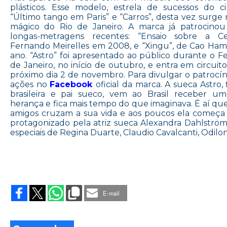
plásticos. Esse modelo, estrela de sucessos do 
“Último tango em Paris” e “Carros”, desta vez surge
mágico do Rio de Janeiro. A marca já patrocinou
longas-metragens recentes: “Ensaio sobre a Ce
Fernando Meirelles em 2008, e “Xingu”, de Cao Ham
ano. “Astro” foi apresentado ao público durante o Fe
de Janeiro, no início de outubro, e entra em circuit
próximo dia 2 de novembro. Para divulgar o patrocínio
ações no
Facebook
oficial da marca. A sueca Astro,
brasileira e pai sueco, vem ao Brasil receber u
herança e fica mais tempo do que imaginava. É aí que
amigos cruzam a sua vida e aos poucos ela começa a
protagonizado pela atriz sueca Alexandra Dahlström
especiais de Regina Duarte, Claudio Cavalcanti, Odil
on
FIAT
500
E-mail
GANHA
CORES
EM
“ASTRO”