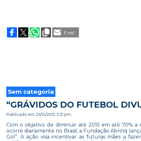
on
SÃO
LUIZ
E-mail
PROMETE
PS
DOS
SONHOS
Sem categoria
“GRÁVIDOS DO FUTEBOL DIV
Publicado em
25/10/2012 3:21 pm
Com o objetivo de diminuir até 2015 em até 70% a 
ocorre diariamente no Brasil, a Fundação Abrinq la
Gol”. A ação visa incentivar as futuras mães a f