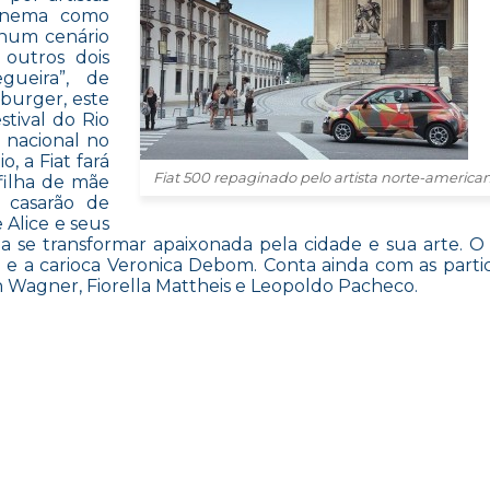
cinema como
 num cenário
 outros dois
gueira”, de
burger, este
stival do Rio
o nacional no
, a Fiat fará
Fiat 500 repaginado pelo artista norte-ameri
 filha de mãe
m casarão de
 Alice e seus
 se transformar apaixonada pela cidade e sua arte. O
 e a carioca Veronica Debom. Conta ainda com as parti
on Wagner, Fiorella Mattheis e Leopoldo Pacheco.