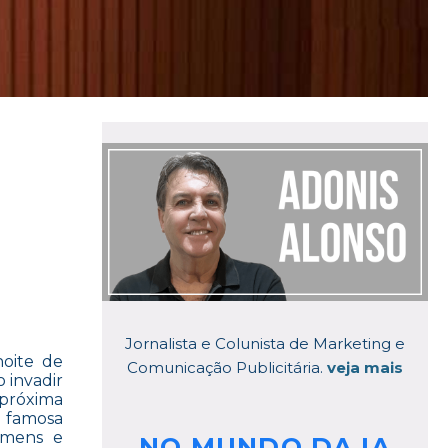
Jornalista e Colunista de Marketing e
noite de
Comunicação Publicitária.
veja mais
o invadir
 próxima
a famosa
omens e
NO MUNDO DA IA