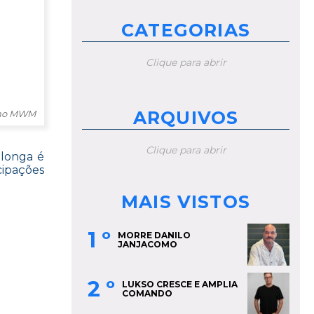
CATEGORIAS
Clique para abrir
ARQUIVOS
cano MWM
Clique para abrir
 longa é
cipações
MAIS VISTOS
1 º
MORRE DANILO
JANJACOMO
2 º
LUKSO CRESCE E AMPLIA
COMANDO