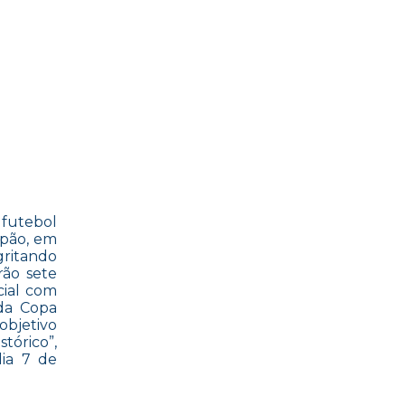
futebol
apão, em
gritando
rão sete
cial com
 da Copa
objetivo
tórico”,
ia 7 de