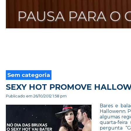
PAUSA PARA O 
Sem categoria
SEXY HOT PROMOVE HALLOW
Publicado em
26/10/2012 1:58 pm
Bares e bala
Hallowenn. P
algumas regi
quarta-feira
pergunta “G