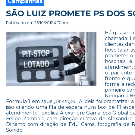
Campanhas
SÃO LUIZ PROMETE PS DOS 
Publicado em
25/10/2012 4:17 pm
Há quase um
chamada Le
clientes de
hospitalar 
prometer o 
hospitais 
atendimento”
o paciente 
frente é qu
forma, a re
primeiro co
Neogama BBH
Formula 1 em seus
pit stops
. “A ideia foi dramatiza
isso criando uma fila de espera num box de F1 espe
atendimento”, explica Alexandre Gama,
cco
Global d
Felipe Zambon, com direção criativa de Alexandr
Dínamo com direção de Edu Cama, fotografia de Ro
Sonido.