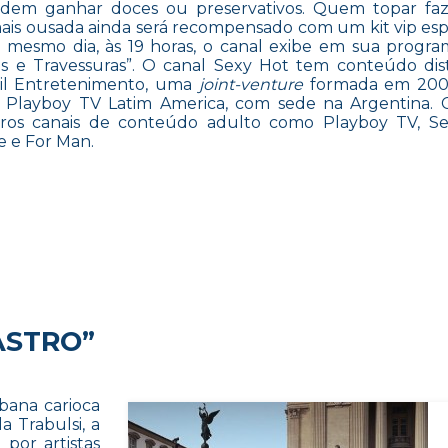
dem ganhar doces ou preservativos. Quem topar fa
mais ousada ainda será recompensado com um kit vip esp
 mesmo dia, às 19 horas, o canal exibe em sua progr
ias e Travessuras”. O canal Sexy Hot tem conteúdo dis
sil Entretenimento, uma
joint-venture
formada em 200
 Playboy TV Latim America, com sede na Argentina. 
os canais de conteúdo adulto como Playboy TV, Se
e e For Man.
ASTRO”
bana carioca
a Trabulsi, a
por artistas