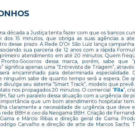
SONHOS
a década a Justiça tenta fazer com que os bancos c
i dos 15 minutos, que obriga as suas agências a at
ntro desse prazo. A Rede D’Or São Luiz lança campanha
associando sua parceria de 12 anos com a rápida Formul
primeiro atendimento em até 20 minutos. Quem freqü
e Pronto-Socorros dessa marca, porém, sabe que “p
 significa apenas uma “Entrevista de Triagem”, através
será encaminhado para determinada especialidade. D
e ninguém sabe de quanto tempo será a espera. De q
de divulga seu sistema “Smart Track”, modelo que prevê
ntato nos propagados 20 minutos. O comercial “
Fila
”, cr
, faz um paralelo dessa situação com a urgência de pi
r a importância que um bom atendimento hospitalar tem. 
lha claramente a necessidade de urgência que deve ex
a rede BBH e
ceo
da Neogama BBH. Criação de Fernando
e Gama e Márcio Ribas e direção geral de Gama. Pro
drigo Carvalho e direção de arte de Marcos Sachs. T