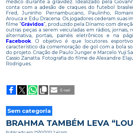
médico durante a gravidez. Idealizado pela Giovanni
conta com a adesão de craques do futebol brasilei
Fred, Juninho Pernambucano, Paulinho, Romari
Arouca e Edu Dracena. Os jogadores cederam suas ima
filme “
Grávidos
”, produzido pela Dínamo com direção
outras peças a serem veiculadas em rádios, jornais, r
alternativa, portais, painéis eletrônicos e na 
Facebook
. O objetivo é que locutores esportiv
característico da comemoração de gol com a bola s
do projeto. Criação de Paulo Junger e Marcelo Yuji S
Cassio Zanatta. Fotografia do filme de Alexandre Ela
Rodrigues.
on
“GRÁVIDOS
DO
E-mail
FUTEBOL
DIVULGAM
“DOE
UM
Sem categoria
GOL”
BRAHMA TAMBÉM LEVA “LOU
Publicado em
25/10/2012 2:41 pm