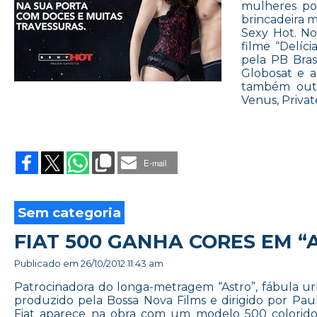
mulheres po
brincadeira 
Sexy Hot. No
filme “Delíc
pela PB Bra
Globosat e a
também outr
Venus, Privat
on
SEXY
HOT
E-mail
PROMOVE
HALLOWEEN
NO
RIO
Sem categoria
FIAT 500 GANHA CORES EM “
Publicado em
26/10/2012 11:43 am
Patrocinadora do longa-metragem “Astro”, fábula ur
produzido pela Bossa Nova Films e dirigido por Paul
Fiat aparece na obra com um modelo 500 colorido 