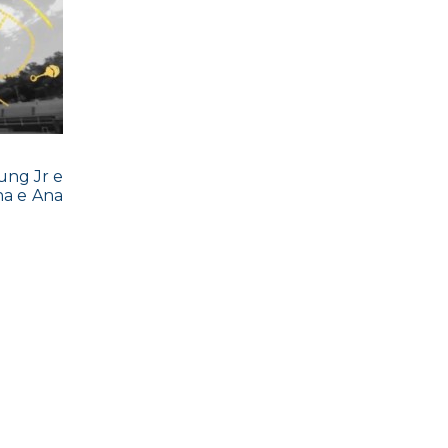
ung Jr e
ha e Ana