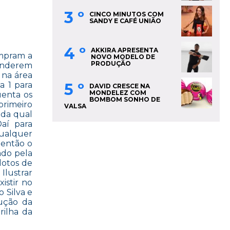
3 º
CINCO MINUTOS COM
SANDY E CAFÉ UNIÃO
4 º
AKKIRA APRESENTA
umpram a
NOVO MODELO DE
PRODUÇÃO
enderem
 na área
5 º
a 1 para
DAVID CRESCE NA
MONDELEZ COM
enta os
BOMBOM SONHO DE
rimeiro
VALSA
 da qual
aí para
ualquer
 então o
iado pela
lotos de
Ilustrar
istir no
 Silva e
dução da
rilha da