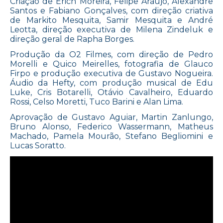
Criação de Erich Moreira, Felipe Araujo, Alexandre
Santos e Fabiano Gonçalves, com direção criativa
de Markito Mesquita, Samir Mesquita e André
Leotta, direção executiva de Milena Zindeluk e
direção geral de Rapha Borges.
Produção da O2 Filmes, com direção de Pedro
Morelli e Quico Meirelles, fotografia de Glauco
Firpo e produção executiva de Gustavo Nogueira.
Áudio da Hefty, com produção musical de Edu
Luke, Cris Botarelli, Otávio Cavalheiro, Eduardo
Rossi, Celso Moretti, Tuco Barini e Alan Lima.
Aprovação de Gustavo Aguiar, Martin Zanlungo,
Bruno Alonso, Federico Wassermann, Matheus
Machado, Pamela Mourão, Stefano Begliomini e
Lucas Soratto.