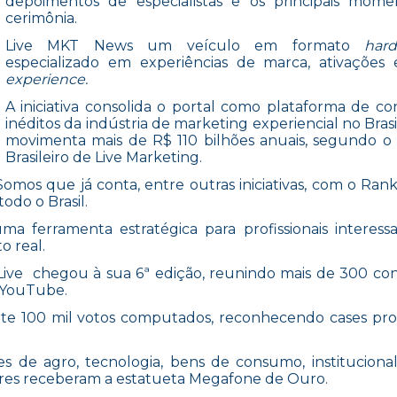
depoimentos de especialistas e os principais mome
cerimônia.
Live MKT News um veículo em formato
har
especializado em experiências de marca, ativações
experience.
A iniciativa consolida o portal como plataforma de c
inéditos da indústria de marketing experiencial no Brasi
movimenta mais de R$ 110 bilhões anuais, segundo o
Brasileiro de Live Marketing.
os que já conta, entre outras iniciativas, com o Rank
odo o Brasil.
ma ferramenta estratégica para profissionais interes
o real.
Live chegou à sua 6ª edição, reunindo mais de 300 co
o YouTube.
te 100 mil votos computados, reconhecendo cases pr
s de agro, tecnologia, bens de consumo, institucional
dores receberam a estatueta Megafone de Ouro.