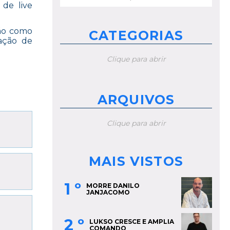
por:
de live
ção como
CATEGORIAS
ação de
Clique para abrir
ARQUIVOS
Clique para abrir
MAIS VISTOS
1 º
MORRE DANILO
JANJACOMO
2 º
LUKSO CRESCE E AMPLIA
COMANDO