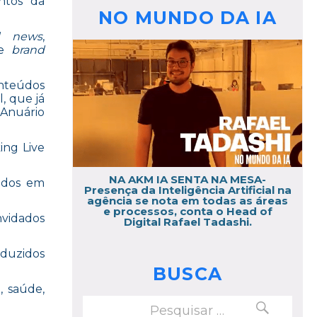
ntos da
NO MUNDO DA IA
d news
,
 e
brand
onteúdos
l, que já
 Anuário
ing Live
NA AKM IA SENTA NA MESA-
sados em
Presença da Inteligência Artificial na
agência se nota em todas as áreas
e processos, conta o Head of
nvidados
Digital Rafael Tadashi.
oduzidos
BUSCA
, saúde,
PESQUISAR
Pesquisar