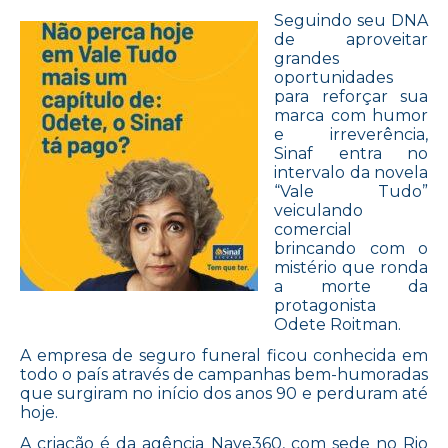
Seguindo seu DNA
de aproveitar
grandes
oportunidades
para reforçar sua
marca com humor
e irreverência,
Sinaf entra no
intervalo da novela
“Vale Tudo”
veiculando
comercial
brincando com o
mistério que ronda
a morte da
protagonista
Odete Roitman.
A empresa de seguro funeral ficou conhecida em
todo o país através de campanhas bem-humoradas
que surgiram no início dos anos 90 e perduram até
hoje.
A criação é da agência Nave360, com sede no Rio