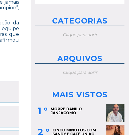
por:
e jamais
ampion”,
CATEGORIAS
oção da
a equipe
oras que
Clique para abrir
 afirmou
ARQUIVOS
Clique para abrir
MAIS VISTOS
1 º
MORRE DANILO
JANJACOMO
2 º
CINCO MINUTOS COM
SANDY E CAFÉ UNIÃO