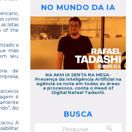
NO MUNDO DA IA
ricano,
ões como
s listas
n of the
tizado a
que mais
rem seu
oria de
NA AKM IA SENTA NA MESA-
empresa,
Presença da Inteligência Artificial na
agência se nota em todas as áreas
e processos, conta o Head of
arceiros
Digital Rafael Tadashi.
nagem é
ndamente
do”, diz
BUSCA
tacou. A
PESQUISAR
Pesquisar
ibilitar