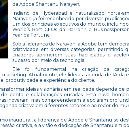
da Adobe Shantanu Narayen.
Indiano de Hyderabad e naturalizado norte-ame
Narayen já foi reconhecido por diversas publicaç
um dos principais executivos do mundo, incluindo a
World’s Best CEOs da Barron’s e Businessperso
Year da Fortune.
Sob a liderança de Narayen, a Adobe tem democra
criatividade em diversas categorias, permitindo 
criadores aprimorem suas habilidades e acele
sucesso por meio da tecnologia.
Ele foi fundamental na criação da categ
do marketing. Atualmente, ele lidera a agenda de IA da 
, produtividade e experiência do cliente.
ransformar ideias visionárias em realidade depende de p
as de ponta e colaborações ousadas. Esta nova home
penas inovaram, mas compreenderam e apoiaram profu
 agenda criativa em diferentes setores e ao redor do mun
mio inaugural, a liderança de Adobe e Shantanu se des
são criativa, e a visão e dedicação de Shantanu em poss