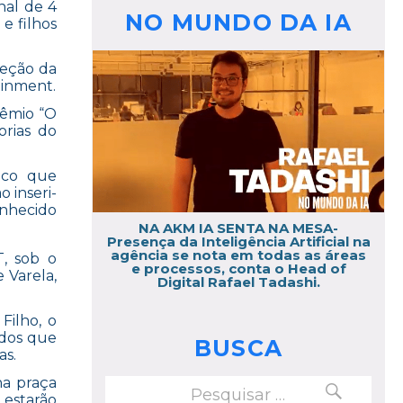
nal de 4
NO MUNDO DA IA
e filhos
reção da
inment.
rêmio “O
orias do
gico que
o inseri-
nhecido
NA AKM IA SENTA NA MESA-
Presença da Inteligência Artificial na
agência se nota em todas as áreas
, sob o
e processos, conta o Head of
 Varela,
Digital Rafael Tadashi.
Filho, o
ados que
BUSCA
as.
PESQUISAR
na praça
Pesquisar
estarão