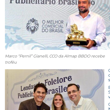
Marco “Pernil” Gianelli, CCO da Almap BBDO recebe
troféu