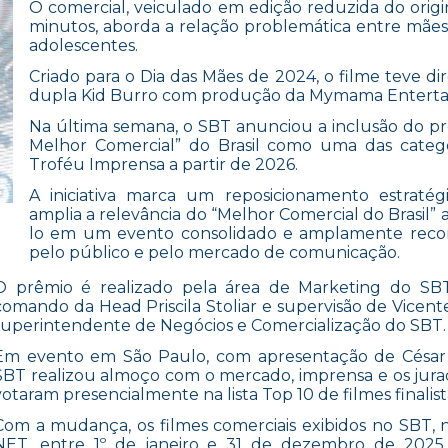
O comercial, veiculado em edição reduzida do origi
minutos, aborda a relação problemática entre mães 
adolescentes.
Criado para o Dia das Mães de 2024, o filme teve di
dupla Kid Burro com produção da Mymama Enterta
Na última semana, o SBT anunciou a inclusão do p
Melhor Comercial” do Brasil como uma das categ
Troféu Imprensa a partir de 2026.
A iniciativa marca um reposicionamento estraté
amplia a relevância do “Melhor Comercial do Brasil” a
lo em um evento consolidado e amplamente reco
pelo público e pelo mercado de comunicação.
O prêmio é realizado pela área de Marketing do SBT
comando da Head Priscila Stoliar e supervisão de Vicente
superintendente de Negócios e Comercialização do SBT.
Em evento em São Paulo, com apresentação de César 
SBT realizou almoço com o mercado, imprensa e os jur
votaram presencialmente na lista Top 10 de filmes finalist
Com a mudança, os filmes comerciais exibidos no SBT, 
NET, entre 1º de janeiro e 31 de dezembro de 2025 