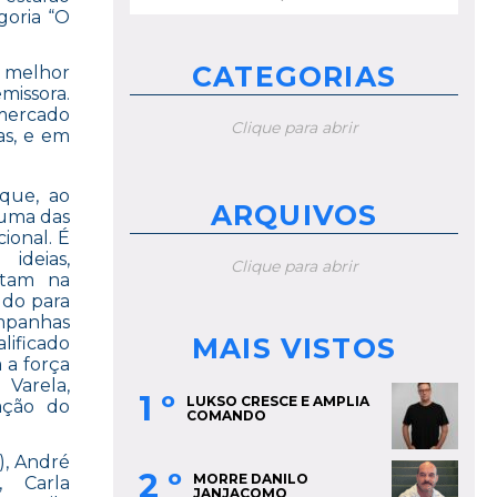
por:
goria “O
.
CATEGORIAS
 melhor
missora.
 mercado
Clique para abrir
as, e em
que, ao
ARQUIVOS
 uma das
ional. É
ideias,
Clique para abrir
ditam na
udo para
ampanhas
MAIS VISTOS
lificado
 a força
arela,
1 º
LUKSO CRESCE E AMPLIA
ação do
COMANDO
), André
2 º
MORRE DANILO
, Carla
JANJACOMO