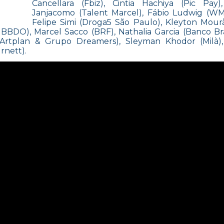
Cancellara (Fbiz), Cintia Hachiya (Pic Pay)
Janjacomo (Talent Marcel), Fábio Ludwig (W
Felipe Simi (Droga5 São Paulo), Kleyton Mour
 BBDO), Marcel Sacco (BRF), Nathalia Garcia (Banco Br
(Artplan & Grupo Dreamers), Sleyman Khodor (Milà),
rnett).