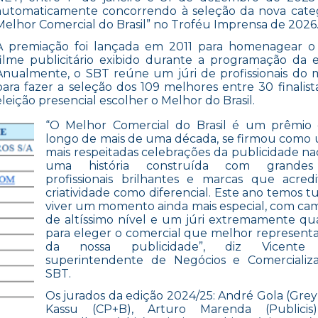
automaticamente concorrendo à seleção da nova cate
Melhor Comercial do Brasil” no Troféu Imprensa de 2026
A premiação foi lançada em 2011 para homenagear o
filme publicitário exibido durante a programação da e
Anualmente, o SBT reúne um júri de profissionais do
para fazer a seleção dos 109 melhores entre 30 finalist
eleição presencial escolher o Melhor do Brasil.
“O Melhor Comercial do Brasil é um prêmio 
longo de mais de uma década, se firmou como
mais respeitadas celebrações da publicidade nac
uma história construída com grandes 
profissionais brilhantes e marcas que acre
criatividade como diferencial. Este ano temos t
viver um momento ainda mais especial, com c
de altíssimo nível e um júri extremamente qua
para eleger o comercial que melhor representa
da nossa publicidade”, diz Vicente V
superintendente de Negócios e Comercializ
SBT.
Os jurados da edição 2024/25: André Gola (Grey
Kassu (CP+B), Arturo Marenda (Publicis)