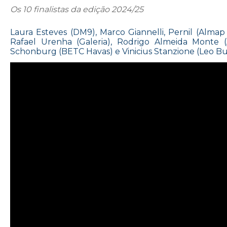
Os 10 finalistas da edição 2024/25
Laura Esteves (DM9), Marco Giannelli, Pernil (Almap
Rafael Urenha (Galeria), Rodrigo Almeida Monte 
Schonburg (BETC Havas) e Vinicius Stanzione (Leo Bu