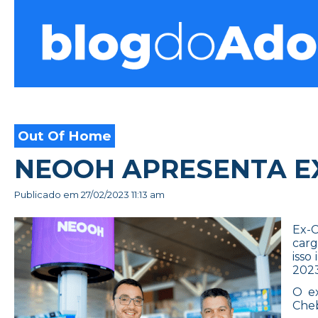
Blog do Adonis
Out Of Home
NEOOH APRESENTA E
Publicado em
27/02/2023 11:13 am
Ex-C
car
isso
2023
O ex
Cheb