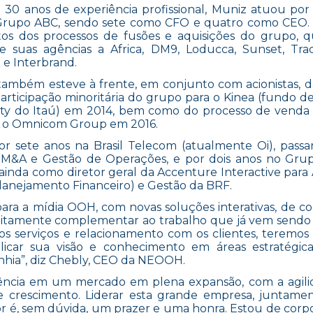
30 anos de experiência profissional, Muniz atuou por 
Grupo ABC, sendo sete como CFO e quatro como CEO. 
os dos processos de fusões e aquisições do grupo, 
e suas agências a Africa, DM9, Loducca, Sunset, Tra
e Interbrand.
também esteve à frente, em conjunto com acionistas, 
articipação minoritária do grupo para o Kinea (fundo de
ty do Itaú) em 2014, bem como do processo de venda 
a o Omnicom Group em 2016.
 sete anos na Brasil Telecom (atualmente Oi), pass
tos, M&A e Gestão de Operações, e por dois anos no Gr
inda como diretor geral da Accenture Interactive para
 Planejamento Financeiro) e Gestão da BRF.
a a mídia OOH, com novas soluções interativas, de c
feitamente complementar ao trabalho que já vem sendo 
s serviços e relacionamento com os clientes, teremo
plicar sua visão e conhecimento em áreas estratégi
hia”, diz Chebly, CEO da NEOOH.
ência em um mercado em plena expansão, com a agili
rescimento. Liderar esta grande empresa, juntame
 é, sem dúvida, um prazer e uma honra. Estou de corp