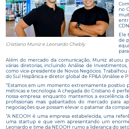
Com 
no 
muit
entr
CDN 
Ele 
de p
Cristiano Muniz e Leonardo Chebly
equi
par
Além do mercado da comunicação, Muniz atuou por
várias diretorias, incluindo Análise de Investimen
como vice-presidente de Novos Negócios. Trabalhou a
do Sul Hispânica e diretor global de FP&A (Análise e
“Estamos em um momento extremamente positivo par
métricas e tecnologia. A chegada do Cristiano é per
nossa empresa: enquanto mantemos a excelência do
profissionais mais gabaritados do mercado para a
negociações que possam elevar o patamar da compan
“A NEOOH é uma empresa estabelecida, uma refer
uma startup e que vem apresentando um enorme c
Leonardo e time da NEOOH rumo a liderança do setor