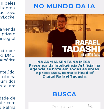
11 deles
NO MUNDO DA IA
Liderou
que teve
cyLocke,
da venda
 private
integral
ando por
upo BMG,
 América
NA AKM IA SENTA NA MESA-
Presença da Inteligência Artificial na
agência se nota em todas as áreas
onteúdo,
e processos, conta o Head of
Digital Rafael Tadashi.
feito na
s um dos
cas e em
BUSCA
dade de
nte com
PESQUISAR
Pesquisar
o e alma