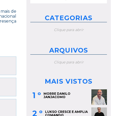
por:
 mais de
nacional
CATEGORIAS
presença
Clique para abrir
ARQUIVOS
Clique para abrir
MAIS VISTOS
1 º
MORRE DANILO
JANJACOMO
2 º
LUKSO CRESCE E AMPLIA
COMANDO