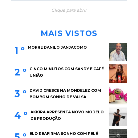
Clique para abrir
MAIS VISTOS
1 º
MORRE DANILO JANJACOMO
2 º
CINCO MINUTOS COM SANDY E CAFÉ
UNIÃO
3 º
DAVID CRESCE NA MONDELEZ COM
BOMBOM SONHO DE VALSA
4 º
AKKIRA APRESENTA NOVO MODELO
DE PRODUÇÃO
5 º
ELO REAFIRMA SONHO COM PELÉ