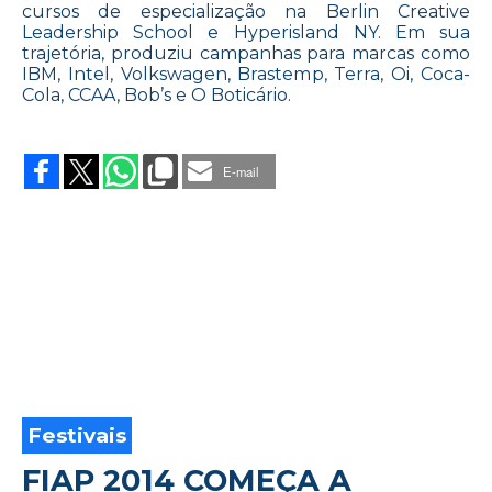
cursos de especialização na Berlin Creative
Leadership School e Hyperisland NY. Em sua
trajetória, produziu campanhas para marcas como
IBM, Intel, Volkswagen, Brastemp, Terra, Oi, Coca-
Cola, CCAA, Bob’s e O Boticário.
on
OGILVY
ANUNCIA
E-mail
CRIATIVO
MOACYR
NETTO
Festivais
FIAP 2014 COMEÇA A