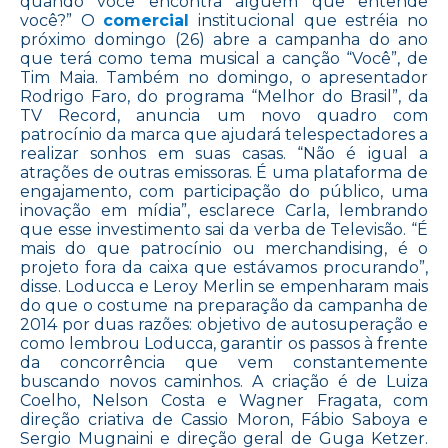
quando você encontra alguém que entende
você?” O
comercial
institucional que estréia no
próximo domingo (26) abre a campanha do ano
que terá como tema musical a canção “Você”, de
Tim Maia. Também no domingo, o apresentador
Rodrigo Faro, do programa “Melhor do Brasil”, da
TV Record, anuncia um novo quadro com
patrocínio da marca que ajudará telespectadores a
realizar sonhos em suas casas. “Não é igual a
atrações de outras emissoras. É uma plataforma de
engajamento, com participação do público, uma
inovação em mídia”, esclarece Carla, lembrando
que esse investimento sai da verba de Televisão. “É
mais do que patrocínio ou merchandising, é o
projeto fora da caixa que estávamos procurando”,
disse. Loducca e Leroy Merlin se empenharam mais
do que o costume na preparação da campanha de
2014 por duas razões: objetivo de autosuperação e
como lembrou Loducca, garantir os passos à frente
da concorrência que vem constantemente
buscando novos caminhos. A criação é de Luiza
Coelho, Nelson Costa e Wagner Fragata, com
direção criativa de Cassio Moron, Fábio Saboya e
Sergio Mugnaini e direção geral de Guga Ketzer.