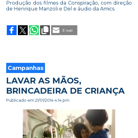
Produção dos filmes da Conspiração, com direção
de Henrique Manzoli e Del e áudio da Amics.
on
ALÉM
DE
E-mail
FALAR
BAIXO,
LEROY
ADOTA
GESTOS
Campanhas
LAVAR AS MÃOS,
BRINCADEIRA DE CRIANÇA
Publicado em
21/01/2014 4:14 pm