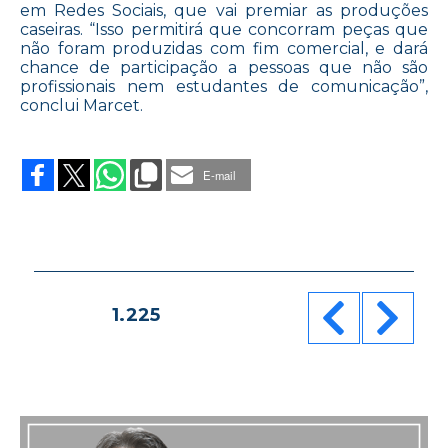
em Redes Sociais, que vai premiar as produções
caseiras. “Isso permitirá que concorram peças que
não foram produzidas com fim comercial, e dará
chance de participação a pessoas que não são
profissionais nem estudantes de comunicação”,
conclui Marcet.
on
FIAP
2014
E-mail
COMEÇA
A
DEFINIR
JÚRIS
Paginação
PÁGINA
1.225
de
posts