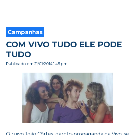
TAREFAS
COM
BRILUX
Campanhas
COM VIVO TUDO ELE PODE
TUDO
Publicado em
21/01/2014 1:45 pm
O ruivo João Côrtes, garoto-propaganda da Vivo, se