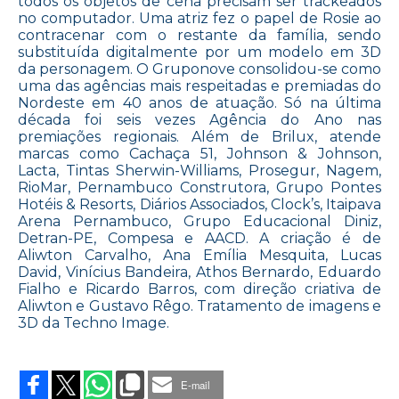
todos os objetos de cena precisam ser trackeados
no computador. Uma atriz fez o papel de Rosie ao
contracenar com o restante da família, sendo
substituída digitalmente por um modelo em 3D
da personagem. O Gruponove consolidou-se como
uma das agências mais respeitadas e premiadas do
Nordeste em 40 anos de atuação. Só na última
década foi seis vezes Agência do Ano nas
premiações regionais. Além de Brilux, atende
marcas como Cachaça 51, Johnson & Johnson,
Lacta, Tintas Sherwin-Williams, Prosegur, Nagem,
RioMar, Pernambuco Construtora, Grupo Pontes
Hotéis & Resorts, Diários Associados, Clock’s, Itaipava
Arena Pernambuco, Grupo Educacional Diniz,
Detran-PE, Compesa e AACD. A criação é de
Aliwton Carvalho, Ana Emília Mesquita, Lucas
David, Vinícius Bandeira, Athos Bernardo, Eduardo
Fialho e Ricardo Barros, com direção criativa de
Aliwton e Gustavo Rêgo. Tratamento de imagens e
3D da Techno Image.
on
ROBÔ
ROSIE
E-mail
DIVIDE