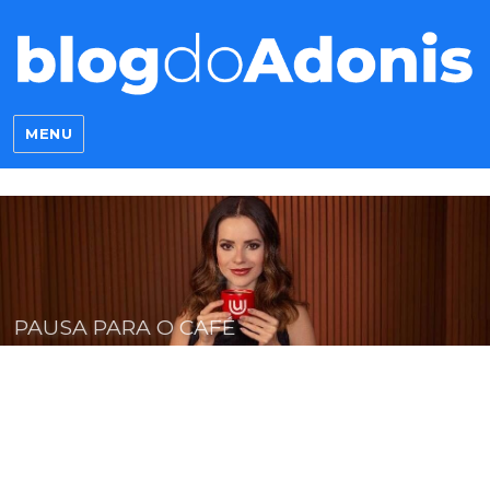
Blog do Adonis
MENU
CHEGUEI!