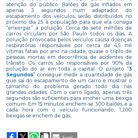
atenção do público. Balões de gás inflados em
apenas 3 segundos num adaptador do
escapamento dos veículos, serão distribuídos no
próximo dia 25 à população para que ela consiga
“enxergar” a poluição. Cerca de sete milhões de
carros circulam por São Paulo todos os dias. A
poluição provocada pelos veículos causa doenças
respiratórias responsáveis por cerca de 4,5 mil
vítimas fatais por ano na cidade, quase o triplo de
pessoas mortas em decorrência de acidentes de
trânsito. Os carros são responsáveis por 90% da
poluição do ar em toda a capital. O projeto “
3
Segundos
” consegue medir a quantidade de gás
que sai do escapamento de um carro e mostrar o
tamanho do problema gerado todo dia nas
grandes cidades. Com o carro ligado, apenas três
segundos são suficientes para encher uma bexiga
comum. Em 15 minutos enchem-se 300 balões, e a
cada hora com o veículo funcionando, 1.200
bexigas se enchem de gás.
on
BALÕES
MOSTRAM
E-mail