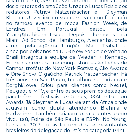
Ricardo John,
cco
da JWT anuncia a contratação
dos diretores de arte João Unzer e Lucas Reis e dos
redatores Patrick Matzenbacher e Sleyman
Khodor. Unzer iniciou sua carreira como fotógrafo
no famoso evento de moda Fashion Week, de
Londres. Em Portugal, passou pela
Young&Rubicam Lisboa. Depois formou-se na
Miami Ad School de Hamburgo, Alemanha, onde
atuou pela agência JungVon Matt. Trabalhou
ainda por dois anos na DDB New York e de volta ao
Brasil integrou a equipe da Wieden + Kennedy.
Entre os prêmios que conquistou estão Leões de
Cannes, troféus do New York Festivals, Clio Awards
e One Show. O gaúcho, Patrick Matzenbacher, há
três anos em São Paulo, trabalhou na Loducca e
Borghi/Lowe. Criou para clientes como Nextel,
Peugeot e MTV, e entre os seus prêmios destaque
para Leões no festivais de Cannes, D&AD e London
Awards. Já Sleyman e Lucas vieram da Africa onde
atuavam como dupla atendendo Brahma e
Budweiser. Também criaram para clientes como
Vivo, Itaú, Folha de São Paulo e ESPN. No Young
Lions de 2013 Lucas foi um dos representantes
brasileiros da delegação do País na categoria Print.