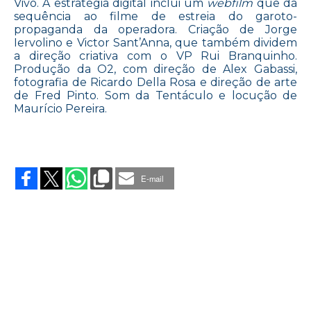
Vivo. A estratégia digital inclui um
webfilm
que dá
sequência ao filme de estreia do garoto-
propaganda da operadora. Criação de Jorge
Iervolino e Victor Sant’Anna, que também dividem
a direção criativa com o VP Rui Branquinho.
Produção da O2, com direção de Alex Gabassi,
fotografia de Ricardo Della Rosa e direção de arte
de Fred Pinto. Som da Tentáculo e locução de
Maurício Pereira.
on
COM
VIVO
E-mail
TUDO
ELE
PODE
TUDO