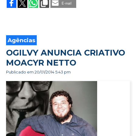
DE
E-mail
INÍCIO
DE
ANO?
A
CAIXA
RESOLVE
Agências
OGILVY ANUNCIA CRIATIVO
MOACYR NETTO
Publicado em
20/01/2014 5:43 pm