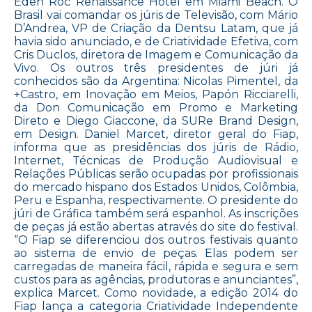
Eden Roc Renaissance Hotel em Miami Beach. O
Brasil vai comandar os júris de Televisão, com Mário
D’Andrea, VP de Criação da Dentsu Latam, que já
havia sido anunciado, e de Criatividade Efetiva, com
Cris Duclos, diretora de Imagem e Comunicação da
Vivo. Os outros três presidentes de júri já
conhecidos são da Argentina: Nicolas Pimentel, da
+Castro, em Inovação em Meios, Papón Ricciarelli,
da Don Comunicação em Promo e Marketing
Direto e Diego Giaccone, da SURe Brand Design,
em Design. Daniel Marcet, diretor geral do Fiap,
informa que as presidências dos júris de Rádio,
Internet, Técnicas de Produção Audiovisual e
Relações Públicas serão ocupadas por profissionais
do mercado hispano dos Estados Unidos, Colômbia,
Peru e Espanha, respectivamente. O presidente do
júri de Gráfica também será espanhol. As inscrições
de peças já estão abertas através do site do festival.
“O Fiap se diferenciou dos outros festivais quanto
ao sistema de envio de peças. Elas podem ser
carregadas de maneira fácil, rápida e segura e sem
custos para as agências, produtoras e anunciantes”,
explica Marcet. Como novidade, a edição 2014 do
Fiap lança a categoria Criatividade Independente