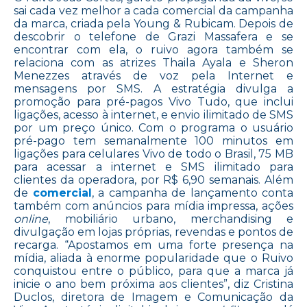
sai cada vez melhor a cada comercial da campanha
da marca, criada pela Young & Rubicam. Depois de
descobrir o telefone de Grazi Massafera e se
encontrar com ela, o ruivo agora também se
relaciona com as atrizes Thaila Ayala e Sheron
Menezzes através de voz pela Internet e
mensagens por SMS. A estratégia divulga a
promoção para pré-pagos Vivo Tudo, que inclui
ligações, acesso à internet, e envio ilimitado de SMS
por um preço único. Com o programa o usuário
pré-pago tem semanalmente 100 minutos em
ligações para celulares Vivo de todo o Brasil, 75 MB
para acessar a internet e SMS ilimitado para
clientes da operadora, por R$ 6,90 semanais. Além
de
comercial
, a campanha de lançamento conta
também com anúncios para mídia impressa, ações
online
, mobiliário urbano, merchandising e
divulgação em lojas próprias, revendas e pontos de
recarga. “Apostamos em uma forte presença na
mídia, aliada à enorme popularidade que o Ruivo
conquistou entre o público, para que a marca já
inicie o ano bem próxima aos clientes”, diz Cristina
Duclos, diretora de Imagem e Comunicação da