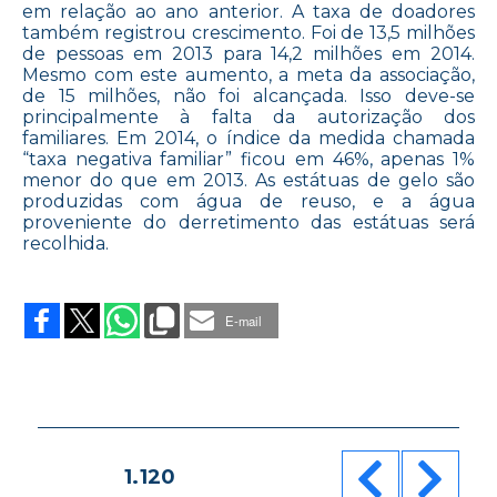
em relação ao ano anterior. A taxa de doadores
também registrou crescimento. Foi de 13,5 milhões
de pessoas em 2013 para 14,2 milhões em 2014.
Mesmo com este aumento, a meta da associação,
de 15 milhões, não foi alcançada. Isso deve-se
principalmente à falta da autorização dos
familiares. Em 2014, o índice da medida chamada
“taxa negativa familiar” ficou em 46%, apenas 1%
menor do que em 2013. As estátuas de gelo são
produzidas com água de reuso, e a água
proveniente do derretimento das estátuas será
recolhida.
on
A
VIDA
E-mail
CONTINUA
COM
HOMENS
DE
GELO
Paginação
PÁGINA
1.120