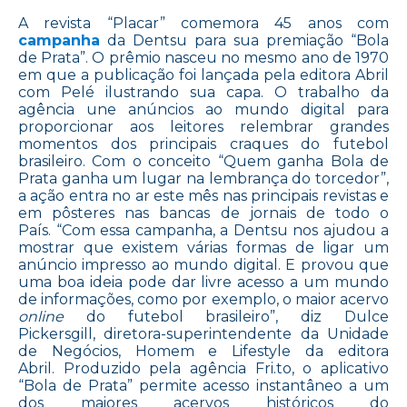
A revista “Placar” comemora 45 anos com
campanha
da Dentsu para sua premiação “Bola
de Prata”. O prêmio nasceu no mesmo ano de 1970
em que a publicação foi lançada pela editora Abril
com Pelé ilustrando sua capa. O trabalho da
agência une anúncios ao mundo digital para
proporcionar aos leitores relembrar grandes
momentos dos principais craques do futebol
brasileiro. Com o conceito “Quem ganha Bola de
Prata ganha um lugar na lembrança do torcedor”,
a ação entra no ar este mês nas principais revistas e
em pôsteres nas bancas de jornais de todo o
País. “Com essa campanha, a Dentsu nos ajudou a
mostrar que existem várias formas de ligar um
anúncio impresso ao mundo digital. E provou que
uma boa ideia pode dar livre acesso a um mundo
de informações, como por exemplo, o maior acervo
online
do futebol brasileiro”, diz Dulce
Pickersgill, diretora-superintendente da Unidade
de Negócios, Homem e Lifestyle da editora
Abril. Produzido pela agência Fri.to, o aplicativo
“Bola de Prata” permite acesso instantâneo a um
dos maiores acervos históricos do