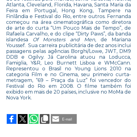
Atlanta, Cleveland, Florida, Havana, Santa Maria da
Feira em Portugal, Hong Kong, Tampere na
Finlândia e Festival do Rio, entre outros. Fernanda
começou na área cinematográfica como diretora
de arte do curta “Um Pouco Mais de Tempo”, de
Rafaela Carvalho, e do clipe “Dirty Paws”, da banda
islandesa
Of Monsters and Men
, de Mariana
Youssef. Sua carreira publicitária de dez anos inclui
passagens pelas agências Borghi/Lowe, JWT, DM9
DDB e Ogilvy. Já Carolina atuou na Loducca,
Famiglia, Y&R, Leo Burnett Lisboa e WMcCann.
Representou o Brasil no Young Lions 2010 na
categoria Film e no Cinema, seu primeiro curta-
metragem, “69 – Praça da Luz” foi vencedor do
Festival do Rio em 2008. O filme também foi
exibido em mais de 20 países, inclusive no MoMa de
Nova York.
on
YOUR
MAMMA
E-mail
LANÇA
DUPLA
“IGNACIO”