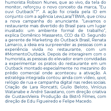
humorista Robson Nunes, que ao vivo, da tela do
monitor, reforçou o novo conceito da marca, “Eu
ouvi Outback”?”. A ação foi criada pela ID em
conjunto com a agência Lew,Lara/TBWA, que criou
a nova campanha do anunciante. “Levamos o
restaurante mais divertido do Brasil para um lugar
inusitado: um ambiente formal de trabalho”,
explica Domênico Massareto, CCO da ID. Segundo
a gerente de Marketing do Outback Brasil, Renata
Lamarco, a ideia era surpreender as pessoas com a
experiência vivida no restaurante, com um
#MomentoOutback. Depois de interagirem com o
humorista, as pessoas do elevador eram convidadas
a experimentar os pratos do restaurante em um
Outback montado especialmente no mezanino do
prédio comercial onde aconteceu a ativação. A
estratégia integrada contou ainda com vídeo,
spot
,
relógio de rua e campanha digital nas redes sociais.
Criação de Lara Roncatti, Giulio Beloto, Vinícius
Watanabe e André Savastano, com direção criativa
de GustavoVieira. Produção da Bistrô Filmes, com
direção de Edu Figueiredo e Felipe Macedo.
on