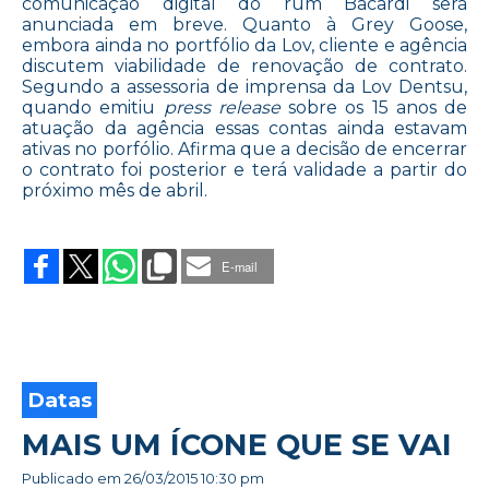
comunicação digital do rum Bacardi será
anunciada em breve. Quanto à Grey Goose,
embora ainda no portfólio da Lov, cliente e agência
discutem viabilidade de renovação de contrato.
Segundo a assessoria de imprensa da Lov Dentsu,
quando emitiu
press release
sobre os 15 anos de
atuação da agência essas contas ainda estavam
ativas no porfólio. Afirma que a decisão de encerrar
o contrato foi posterior e terá validade a partir do
próximo mês de abril.
on
BACARDI
NÃO
E-mail
RENOVA
COM
A
LOV
Datas
MAIS UM ÍCONE QUE SE VAI
Publicado em
26/03/2015 10:30 pm