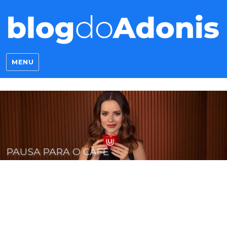
Blog do Adonis
MENU
CHEGUEI!