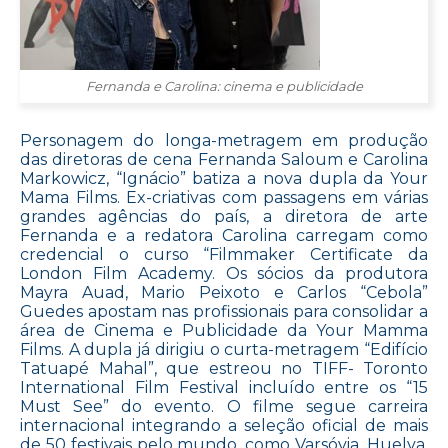
Fernanda e Carolina: cinema e publicidade
Personagem do longa-metragem em produção
das diretoras de cena Fernanda Saloum e Carolina
Markowicz, “Ignácio” batiza a nova dupla da Your
Mama Films. Ex-criativas com passagens em várias
grandes agências do país, a diretora de arte
Fernanda e a redatora Carolina carregam como
credencial o curso “Filmmaker Certificate da
London Film Academy. Os sócios da produtora
Mayra Auad, Mario Peixoto e Carlos “Cebola”
Guedes apostam nas profissionais para consolidar a
área de Cinema e Publicidade da Your Mamma
Films. A dupla já dirigiu o curta-metragem “Edifício
Tatuapé Mahal”, que estreou no TIFF- Toronto
International Film Festival incluído entre os “15
Must See” do evento. O filme segue carreira
internacional integrando a seleção oficial de mais
de 50 festivais pelo mundo, como Varsóvia, Huelva,