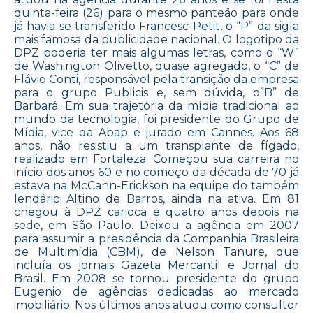
quinta-feira (26) para o mesmo panteão para onde
já havia se transferido Francesc Petit, o “P” da sigla
mais famosa da publicidade nacional. O logotipo da
DPZ poderia ter mais algumas letras, como o “W”
de Washington Olivetto, quase agregado, o “C” de
Flávio Conti, responsável pela transição da empresa
para o grupo Publicis e, sem dúvida, o”B” de
Barbará. Em sua trajetória da mídia tradicional ao
mundo da tecnologia, foi presidente do Grupo de
Mídia, vice da Abap e jurado em Cannes. Aos 68
anos, não resistiu a um transplante de fígado,
realizado em Fortaleza. Começou sua carreira no
início dos anos 60 e no começo da década de 70 já
estava na McCann-Erickson na equipe do também
lendário Altino de Barros, ainda na ativa. Em 81
chegou à DPZ carioca e quatro anos depois na
sede, em São Paulo. Deixou a agência em 2007
para assumir a presidência da Companhia Brasileira
de Multimídia (CBM), de Nelson Tanure, que
incluía os jornais Gazeta Mercantil e Jornal do
Brasil. Em 2008 se tornou presidente do grupo
Eugenio de agências dedicadas ao mercado
imobiliário. Nos últimos anos atuou como consultor