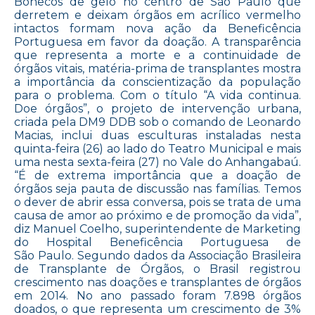
Bonecos de gelo no centro de São Paulo que
derretem e deixam órgãos em acrílico vermelho
intactos formam nova ação da Beneficência
Portuguesa em favor da doação. A transparência
que representa a morte e a continuidade de
órgãos vitais, matéria-prima de transplantes mostra
a importância da conscientização da população
para o problema. Com o título “A vida continua.
Doe órgãos”, o projeto de intervenção urbana,
criada pela DM9 DDB sob o comando de Leonardo
Macias, inclui duas esculturas instaladas nesta
quinta-feira (26) ao lado do Teatro Municipal e mais
uma nesta sexta-feira (27) no Vale do Anhangabaú.
“É de extrema importância que a doação de
órgãos seja pauta de discussão nas famílias. Temos
o dever de abrir essa conversa, pois se trata de uma
causa de amor ao próximo e de promoção da vida”,
diz Manuel Coelho, superintendente de Marketing
do Hospital Beneficência Portuguesa de
São Paulo. Segundo dados da Associação Brasileira
de Transplante de Órgãos, o Brasil registrou
crescimento nas doações e transplantes de órgãos
em 2014. No ano passado foram 7.898 órgãos
doados, o que representa um crescimento de 3%