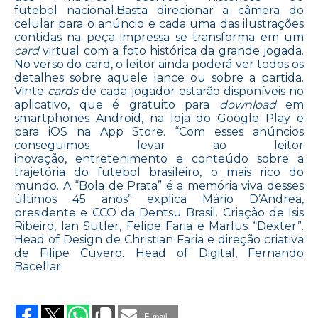
futebol nacional.Basta direcionar a câmera do
celular para o anúncio e cada uma das ilustrações
contidas na peça impressa se transforma em um
card
virtual com a foto histórica da grande jogada.
No verso do card, o leitor ainda poderá ver todos os
detalhes sobre aquele lance ou sobre a partida.
Vinte
cards
de cada jogador estarão disponíveis no
aplicativo, que é gratuito para
download
em
smartphones Android, na loja do Google Play e
para iOS na App Store. “Com esses anúncios
conseguimos levar ao leitor
inovação, entretenimento e conteúdo sobre a
trajetória do futebol brasileiro, o mais rico do
mundo. A “Bola de Prata” é a memória viva desses
últimos 45 anos” explica Mário D’Andrea,
presidente e CCO da Dentsu Brasil. Criação de Isis
Ribeiro, Ian Sutler, Felipe Faria e Marlus “Dexter”.
Head of Design de Christian Faria e direção criativa
de Filipe Cuvero. Head of Digital, Fernando
Bacellar.
on
OS
CRAQUES
E-mail